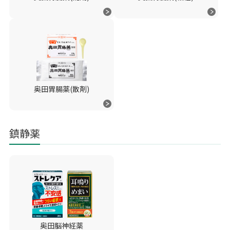
奥田胃腸薬(散剤)
鎮静薬
奥田脳神経薬