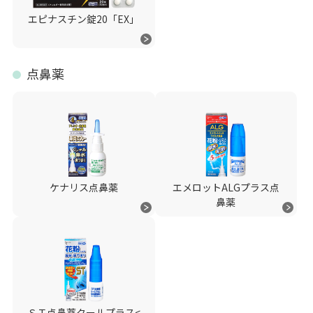
エピナスチン錠20「EX」
点鼻薬
ケナリス点鼻薬
エメロットALGプラス点
鼻薬
ＳＴ点鼻薬クールプラス<