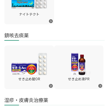
ナイトテクト
鎮咳去痰薬
せき止め錠OR
せき止め液PR
湿疹・皮膚炎治療薬