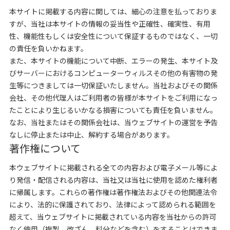
本サイトに掲載する内容に関しては、細心の注意を払っておりま
すが、当社は本サイトの情報の妥当性や正確性、確実性、有用
性、機能性もしくは安全性について保証するものではなく、一切
の責任を負いかねます。
また、本サイトの機能について中断、エラーの発生、本サイト及
びサーバーにおけるコンピューターウィルスその他の有害物の発
生等につきましては一切保証いたしません。当社およびその関係
会社、その他代理人はご利用者の皆様が本サイトをご利用になっ
たことにより生じるいかなる損害についても責任を負いません。
なお、当社またはその関係会社は、当ウェブサイトの運営を予告
なしに停止または中止、解約する場合があります。
著作権について
本ウェブサイトに掲載される全ての内容および電子メール等によ
り発信・配信される内容は、当社又は当社に使用を認めた権利者
に帰属します。これらの著作権は著作権法およびその他関連法令
により、法的に保護されており、法律によって認められる範囲を
超えて、当ウェブサイトに掲載されている内容を当社からの許可
なく使用（複製、改ざん、料分などを含む）をすることはできま