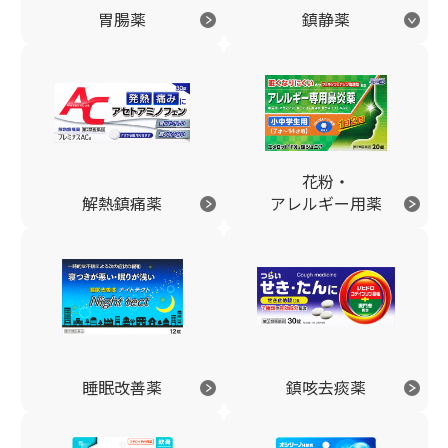
胃腸薬
鎮静薬
花粉・
解熱鎮痛薬
アレルギー用薬
睡眠改善薬
鎮咳去痰薬