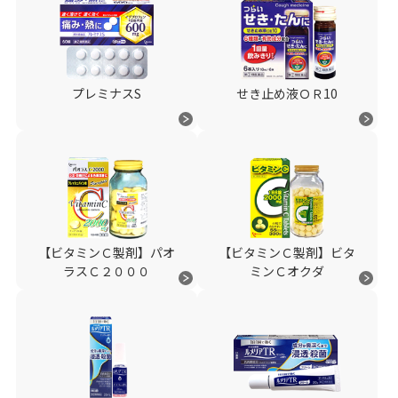
プレミナスS
せき止め液ＯＲ10
【ビタミンＣ製剤】パオ
【ビタミンＣ製剤】ビタ
ラスＣ２０００
ミンＣオクダ