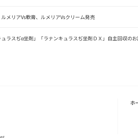
ルメリアVs軟膏、ルメリアVsクリーム発売
キュラスぢα坐剤」「ラナンキュラスぢ坐剤ＤＸ」自主回収のお
ホ
4F